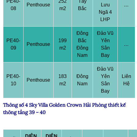
PE40-
252
Tây
Penthouse
Lưu
…
08
m2
Bắc
Ngã 4
LHP
Đông
Đảo Vũ
PE40-
199
Bắc
Yên
Penthouse
…
09
m2
Đông
Sân
Nam
Bay
Đảo Vũ
PE40-
183
Đông
Yên
Liên
Penthouse
10
m2
Nam
Sân
Hệ
Bay
Thông số 4 Sky Villa Golden Crown Hải Phòng thiết kế
thông tầng 39 – 40
DIỆN
DIỆN