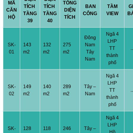
MÃ
TỔNG
TÍCH
TÍCH
BAN
TẦM
G
CĂN
DIỆN
TẦNG
TẦNG
CÔNG
VIEW
B
HỘ
TÍCH
39
40
Ngã 4
Đông
LHP
SK-
143
132
275
Nam
TT
01
m2
m2
m2
Tây
thành
Nam
phố
Ngã 4
LHP
SK-
149
140
289
Tây –
TT
02
m2
m2
m2
Nam
thành
phố
Ngã 4
LHP
SK-
128
118
246
Tây –
Hồ