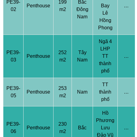
PE39-
199
Bắc
Penthouse
Bay
…
02
m2
Đông
Lê
Nam
Hồng
Phong
Ngã 4
LHP
PE39-
252
Tây
Penthouse
TT
…
03
m2
Nam
thành
phố
TT
PE39-
253
Penthouse
Nam
thành
…
05
m2
phố
Hồ
Phương
PE39-
230
Penthouse
Bắc
Lưu
…
06
m2
Đảo Vũ