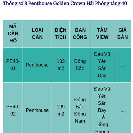
Thông số 8 Penthouse Golden Crown Hải Phòng tầng 40
MÃ
LOẠI
DIỆN
BAN
TẦM
GIÁ
CĂN
CĂN
TÍCH
CÔNG
VIEW
BÁN
HỘ
Đảo Vũ
PE40-
183
Đông
Yên
Penthouse
…
01
m2
Bắc
Sân
Bay
Đảo Vũ
Yên
Đông
Sân
PE40-
199
Bắc
Penthouse
Bay
…
02
m2
Đông
Lê
Nam
Hồng
Phong