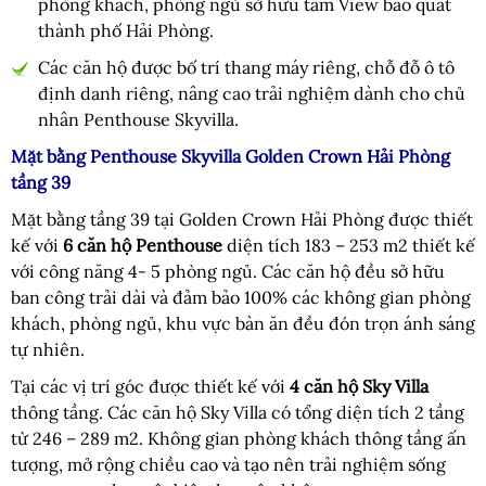
phòng khách, phòng ngủ sở hữu tầm View bao quát
thành phố Hải Phòng.
Các căn hộ được bố trí thang máy riêng, chỗ đỗ ô tô
định danh riêng, nâng cao trải nghiệm dành cho chủ
nhân Penthouse Skyvilla.
Mặt bằng Penthouse Skyvilla Golden Crown Hải Phòng
tầng 39
Mặt bằng tầng 39 tại Golden Crown Hải Phòng được thiết
kế với
6 căn hộ Penthouse
diện tích 183 – 253 m2 thiết kế
với công năng 4- 5 phòng ngủ. Các căn hộ đều sở hữu
ban công trải dài và đảm bảo 100% các không gian phòng
khách, phòng ngủ, khu vực bàn ăn đều đón trọn ánh sáng
tự nhiên.
Tại các vị trí góc được thiết kế với
4 căn hộ Sky Villa
thông tầng. Các căn hộ Sky Villa có tổng diện tích 2 tầng
từ 246 – 289 m2. Không gian phòng khách thông tầng ấn
tượng, mở rộng chiều cao và tạo nên trải nghiệm sống