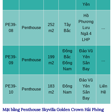
Yên
Hồ
Phương
PE39-
252
Tây
Penthouse
Lưu
…
08
m2
Bắc
Ngã 4
LHP
Đông
Đảo Vũ
PE39-
199
Bắc
Yên
Penthouse
…
09
m2
Đông
Sân
Nam
Bay
Đảo Vũ
PE39-
183
Đông
Yên
Liên
Penthouse
10
m2
Nam
Sân
Hệ
Bay
Mặt bằng Penthouse Skyvilla Golden Crown Hải Phòng