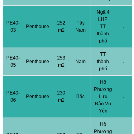
Ngã 4
LHP
PE40-
252
Tây
Penthouse
TT
…
03
m2
Nam
thành
phố
TT
PE40-
253
Penthouse
Nam
thành
…
05
m2
phố
Hồ
Phương
PE40-
230
Penthouse
Bắc
Lưu
…
06
m2
Đảo Vũ
Yên
Hồ
Phương