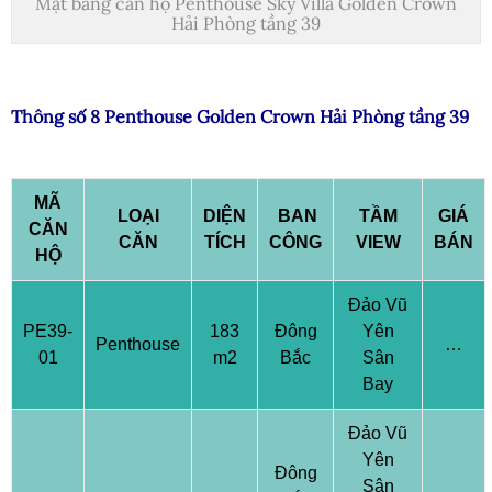
Mặt bằng căn hộ Penthouse Sky Villa Golden Crown
Hải Phòng tầng 39
Thông số 8 Penthouse Golden Crown Hải Phòng tầng 39
MÃ
LOẠI
DIỆN
BAN
TẦM
GIÁ
CĂN
CĂN
TÍCH
CÔNG
VIEW
BÁN
HỘ
Đảo Vũ
PE39-
183
Đông
Yên
Penthouse
…
01
m2
Bắc
Sân
Bay
Đảo Vũ
Yên
Đông
Sân