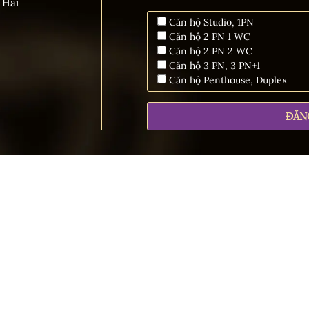
 Hải
Căn hộ Studio, 1PN
Căn hộ 2 PN 1 WC
Căn hộ 2 PN 2 WC
Căn hộ 3 PN, 3 PN+1
Căn hộ Penthouse, Duplex
© 2025 Golden Crown Hải Phòng. Cung cấp bởi
Mathsoft Việt Nam