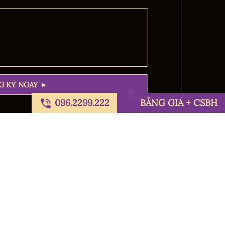
096.2299.222
BẢNG GIÁ + CSBH