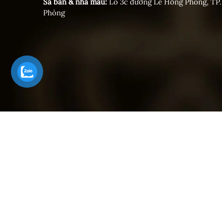
Sa bàn & nhà mẫu:
Lô 3c đường Lê Hồng Phong, TP.
Phòng