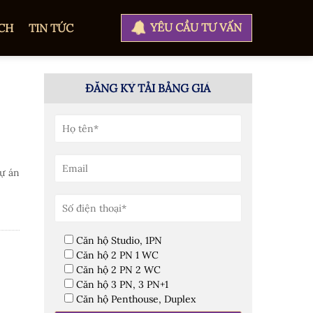
YÊU CẦU TƯ VẤN
CH
TIN TỨC
ĐĂNG KÝ TẢI BẢNG GIÁ
ự án
Căn hộ Studio, 1PN
Căn hộ 2 PN 1 WC
Căn hộ 2 PN 2 WC
Căn hộ 3 PN, 3 PN+1
Căn hộ Penthouse, Duplex