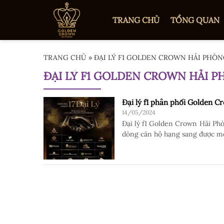
TRANG CHỦ
TỔNG QUAN
TRANG CHỦ
»
ĐẠI LÝ F1 GOLDEN CROWN HẢI PHÒ
ĐẠI LÝ F1 GOLDEN CROWN HẢI 
Đại lý f1 phân phối Golden C
14/05/2024
Đại lý f1 Golden Crown Hải Ph
dòng căn hộ hạng sang được mo