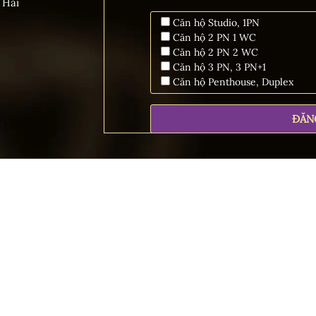
 Hải
Căn hộ Studio, 1PN
Căn hộ 2 PN 1 WC
Căn hộ 2 PN 2 WC
Căn hộ 3 PN, 3 PN+1
Căn hộ Penthouse, Duplex
© 2025 Golden Crown Hải Phòng. Cung cấp bởi
Mathsoft Việt Nam