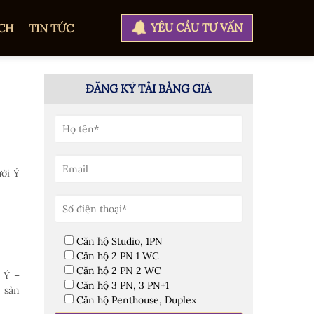
YÊU CẦU TƯ VẤN
CH
TIN TỨC
ĐĂNG KÝ TẢI BẢNG GIÁ
ời Ý
Căn hộ Studio, 1PN
Căn hộ 2 PN 1 WC
Căn hộ 2 PN 2 WC
 Ý –
Căn hộ 3 PN, 3 PN+1
 sản
Căn hộ Penthouse, Duplex