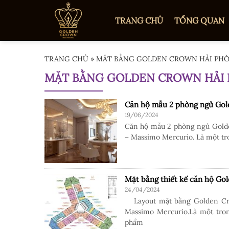
TRANG CHỦ
TỔNG QUAN
TRANG CHỦ
»
MẶT BẰNG GOLDEN CROWN HẢI PH
MẶT BẰNG GOLDEN CROWN HẢI
Căn hộ mẫu 2 phòng ngủ Go
19/06/2024
Căn hộ mẫu 2 phòng ngủ Golde
– Massimo Mercurio. Là một tro
Mặt bằng thiết kế căn hộ Gol
24/04/2024
Layout mặt bằng Golden Crow
Massimo Mercurio.Là một tron
phẩm