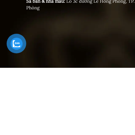
Sa bàn & nhà mẫu:
Lô 3c đường Lê Hồng Phong, TP.
Phòng