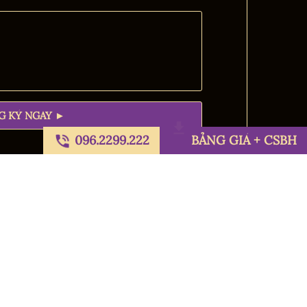
096.2299.222
BẢNG GIÁ + CSBH