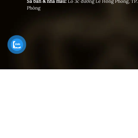
Sa bàn & nhà mẫu:
Lô 3c đường Lê Hồng Phong, TP.
Phòng