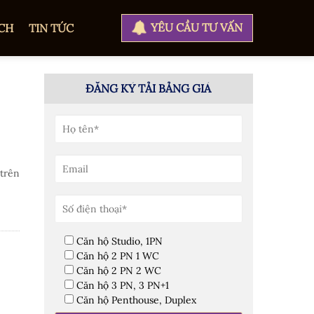
YÊU CẦU TƯ VẤN
CH
TIN TỨC
ĐĂNG KÝ TẢI BẢNG GIÁ
trên
Căn hộ Studio, 1PN
Căn hộ 2 PN 1 WC
Căn hộ 2 PN 2 WC
Căn hộ 3 PN, 3 PN+1
Căn hộ Penthouse, Duplex