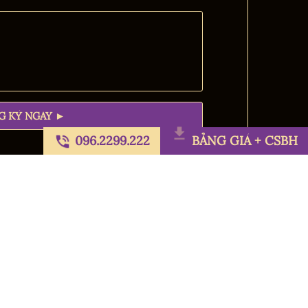
096.2299.222
BẢNG GIÁ + CSBH