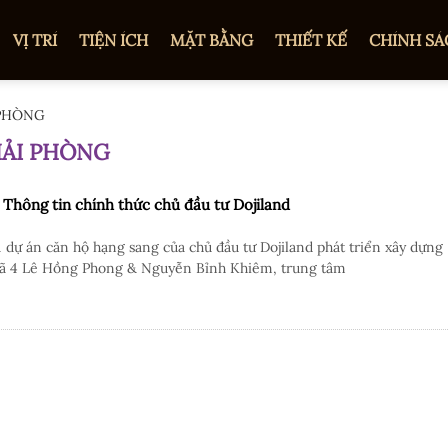
VỊ TRÍ
TIỆN ÍCH
MẶT BẰNG
THIẾT KẾ
CHÍNH SÁ
PHÒNG
ẢI PHÒNG
hông tin chính thức chủ đầu tư Dojiland
 án căn hộ hạng sang của chủ đầu tư Dojiland phát triển xây dựng 
 ngã 4 Lê Hồng Phong & Nguyễn Bỉnh Khiêm, trung tâm