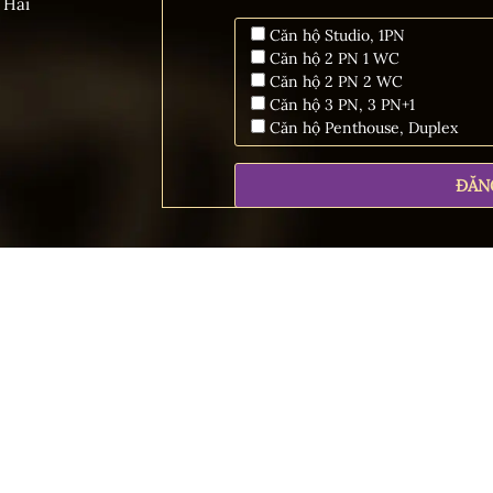
 Hải
Căn hộ Studio, 1PN
Căn hộ 2 PN 1 WC
Căn hộ 2 PN 2 WC
Căn hộ 3 PN, 3 PN+1
Căn hộ Penthouse, Duplex
© 2025 Golden Crown Hải Phòng. Cung cấp bởi
Mathsoft Việt Nam